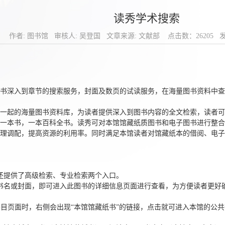
读秀学术搜索
作者: 图书馆 审核人: 吴登国 文章来源: 文献部 点击数：
26205
发布
书深入到章节的搜索服务，封面及数页的试读服务，在海量图书资料中查
一起的海量图书资料库，为读者提供深入到图书内容的全文检索，读者可
一本书，一
本
百科全书。读秀可对本馆馆藏纸质图书和电子图书进行整合
理调配，提高资源的利用率。同时满足本馆读者对馆藏纸本的借阅、电子
还提供了高级检索、专业检索两个入口。
书名或封面，即可进入此图书的详细信息页面进行查看，为方便读者更好
书目页面时，
右
侧会出现
“
本馆馆藏纸书
”
的链接，点击就可进入本馆的公共