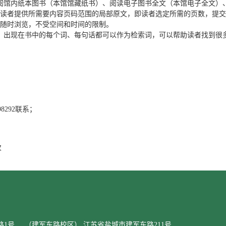
阅馆内纸本图书（本馆馆藏纸书）、阅读电子图书全文（本馆电子全文）
读者提供
所需要内容页码范围的局部
原文，
即
读者选定所需的页数，提交
随时浏览
，不受空间和时间的限制。
，出现在书中的每个词、每句话都可以作为检索词，可以帮助
读者找到很
8292联系；
次
路1号 （建军东路校区） 江苏省盐城市建军东路211号