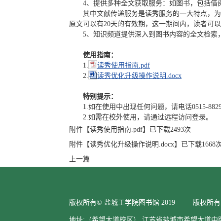
4
、提供多种全文获取服务：如图书，包括借
其中
文献传递服务是读秀服务的
一大
特点，为
原文可以有
20
天的有效期，这一期间内，读者可以
5
、知识频道提供深入到图书内容的全文检索
使用指南：
1.
读秀使用指南.pdf
2.
读秀优化升级操作说明.docx
特别提示：
1.如在使用中出现任何问题，请电话0515-8829
2.如需在校外使用，请通过远程访问
登录。
附件【
读秀使用指南.pdf
】已下载
2493
次
附件【
读秀优化升级操作说明.docx
】已下载
1668
上一篇
版权所有© 盐城工学院图书馆 2019 版权所有
地址:（希望大道校区） 江苏省盐城市希望大道中